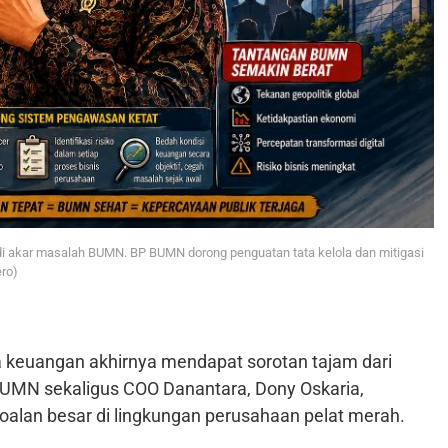
 akar masalah BUMN. BP BUMN dorong penguatan tata kelola dan mitigasi
ero)
a keuangan akhirnya mendapat sorotan tajam dari
BUMN sekaligus COO Danantara, Dony Oskaria,
soalan besar di lingkungan perusahaan pelat merah.