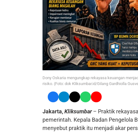
Dony Oskaria mengungkap rekayasa keuangan menjadi
risiko. (Foto: dok Kliksumbar.id/Gilang Gardhiolla Gusv
Jakarta,
Kliksumbar
– Praktik rekayas
pemerintah. Kepala Badan Pengelola 
menyebut praktik itu menjadi akar per