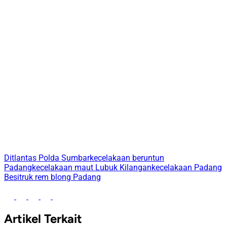
Ditlantas Polda Sumbar
kecelakaan beruntun
Padang
kecelakaan maut Lubuk Kilangan
kecelakaan Padang
Besi
truk rem blong Padang
Artikel Terkait