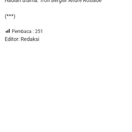
Hadiah utama: Trofi Bergilir Andre Rosiade
(***)
Pembaca :
251
Editor: Redaksi