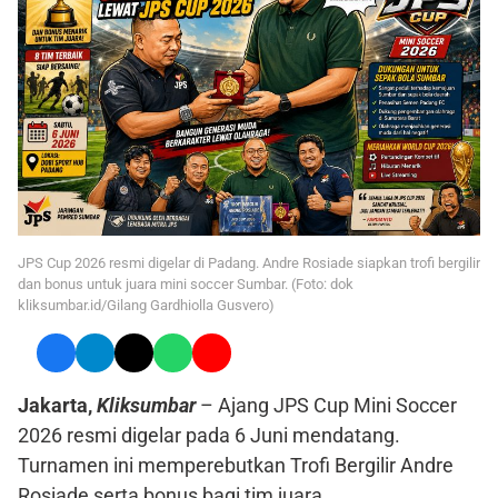
JPS Cup 2026 resmi digelar di Padang. Andre Rosiade siapkan trofi bergilir
dan bonus untuk juara mini soccer Sumbar. (Foto: dok
kliksumbar.id/Gilang Gardhiolla Gusvero)
Jakarta,
Kliksumbar
– Ajang JPS Cup Mini Soccer
2026 resmi digelar pada 6 Juni mendatang.
Turnamen ini memperebutkan Trofi Bergilir Andre
Rosiade serta bonus bagi tim juara.