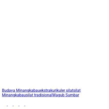
Budaya Minangkabau
ekstrakurikuler silat
silat
Minangkabau
silat tradisional
Wagub Sumbar