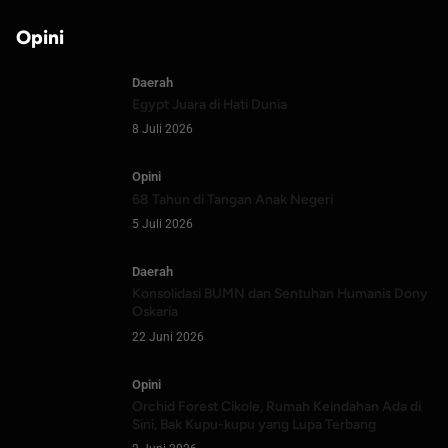
Opini
Daerah
Egypt Juara di Hati Dunia
8 Juli 2026
Opini
68 Tahun di Tangan Anak Negeri
5 Juli 2026
Daerah
Konsolidasi BUMN dan Sentuhan Humanis Dony
Oskaria
22 Juni 2026
Opini
Orchid Forest Cikole, Rumah Keindahan Ada di
Sini, Bak Kupu-kupu yang Lupa Terbang