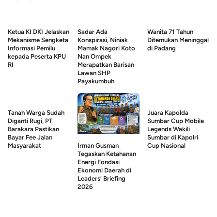
Ketua KI DKI Jelaskan
Sadar Ada
Wanita 71 Tahun
Mekanisme Sengketa
Konspirasi, Niniak
Ditemukan Meninggal
Informasi Pemilu
Mamak Nagori Koto
di Padang
kepada Peserta KPU
Nan Ompek
RI
Merapatkan Barisan
Lawan SHP
Payakumbuh
Tanah Warga Sudah
Juara Kapolda
Diganti Rugi, PT
Sumbar Cup Mobile
Barakara Pastikan
Legends Wakili
Bayar Fee Jalan
Sumbar di Kapolri
Masyarakat
Cup Nasional
Irman Gusman
Tegaskan Ketahanan
Energi Fondasi
Ekonomi Daerah di
Leaders’ Briefing
2026