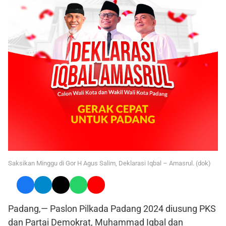
Saksikan Minggu di Gor H Agus Salim, Deklarasi Iqbal – Amasrul. (dok)
Padang,— Paslon Pilkada Padang 2024 diusung PKS
dan Partai Demokrat, Muhammad Iqbal dan