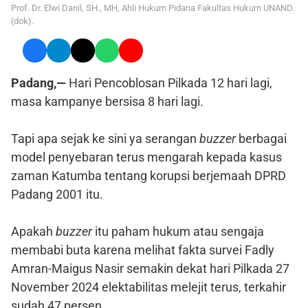
Prof. Dr. Elwi Danil, SH., MH, Ahli Hukum Pidana Fakultas Hukum UNAND.
(dok).
Padang,—
Hari Pencoblosan Pilkada 12 hari lagi,
masa kampanye bersisa 8 hari lagi.
Tapi apa sejak ke sini ya serangan
buzzer
berbagai
model penyebaran terus mengarah kepada kasus
zaman Katumba tentang korupsi berjemaah DPRD
Padang 2001 itu.
Apakah
buzzer
itu paham hukum atau sengaja
membabi buta karena melihat fakta survei Fadly
Amran-Maigus Nasir semakin dekat hari Pilkada 27
November 2024 elektabilitas melejit terus, terkahir
sudah 47 persen.