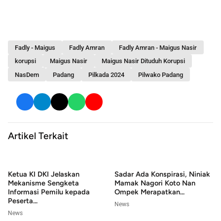
Fadly - Maigus
Fadly Amran
Fadly Amran - Maigus Nasir
korupsi
Maigus Nasir
Maigus Nasir Dituduh Korupsi
NasDem
Padang
Pilkada 2024
Pilwako Padang
Artikel Terkait
Ketua KI DKI Jelaskan
Sadar Ada Konspirasi, Niniak
Mekanisme Sengketa
Mamak Nagori Koto Nan
Informasi Pemilu kepada
Ompek Merapatkan...
Peserta...
News
News