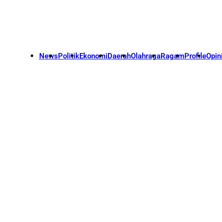
News
Politik
Ekonomi
Daerah
Olahraga
Ragam
Profile
Opin