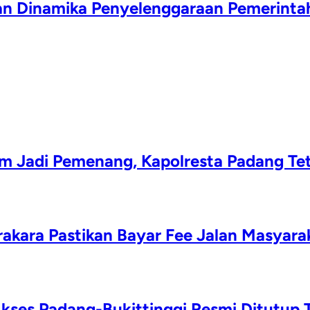
an Dinamika Penyelenggaraan Pemerinta
 Jadi Pemenang, Kapolresta Padang Tet
rakara Pastikan Bayar Fee Jalan Masyara
kses Padang-Bukittinggi Resmi Ditutup T