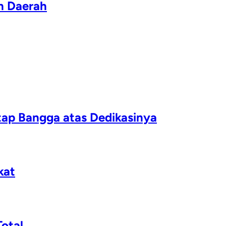
h Daerah
ap Bangga atas Dedikasinya
kat
otal