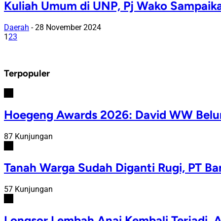
Kuliah Umum di UNP, Pj Wako Sampaik
Daerah
-
28 November 2024
1
2
3
Terpopuler
#1
Hoegeng Awards 2026: David WW Belum
87 Kunjungan
#2
Tanah Warga Sudah Diganti Rugi, PT Ba
57 Kunjungan
#3
Longsor Lembah Anai Kembali Terjadi, A