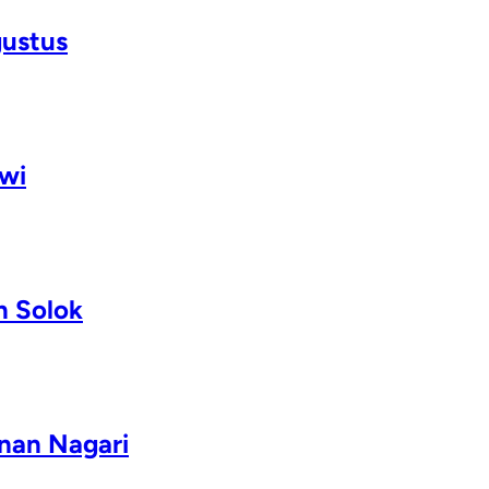
gustus
wi
n Solok
nan Nagari