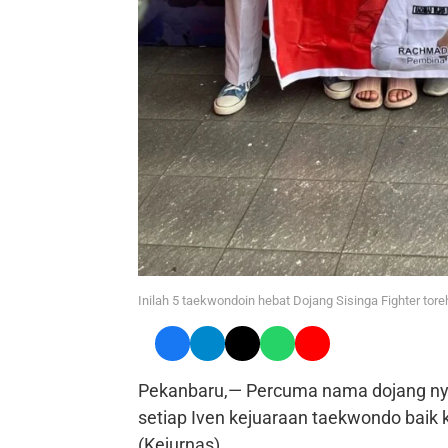
Inilah 5 taekwondoin hebat Dojang Sisinga Fighter tore
Pekanbaru,— Percuma nama dojang nya
setiap Iven kejuaraan taekwondo baik
(Kejurnas).