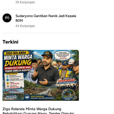
59 Kunjungan
Sudaryono Gantikan Nanik Jadi Kepala
#6
BGN
43 Kunjungan
Terkini
Zigo Rolanda Minta Warga Dukung
Rehabilitasi Gunung Nago, Tender Dimulai