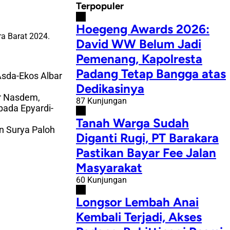
Terpopuler
#1
Hoegeng Awards 2026:
a Barat 2024.
David WW Belum Jadi
Pemenang, Kapolresta
Padang Tetap Bangga atas
sda-Ekos Albar
Dedikasinya
er Nasdem,
87 Kunjungan
pada Epyardi-
#2
Tanah Warga Sudah
n Surya Paloh
Diganti Rugi, PT Barakara
Pastikan Bayar Fee Jalan
Masyarakat
60 Kunjungan
#3
Longsor Lembah Anai
Kembali Terjadi, Akses