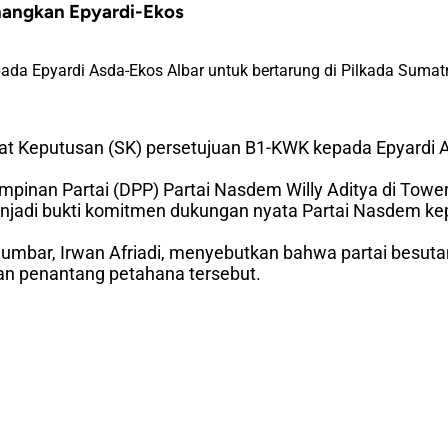
angkan Epyardi-Ekos
a Epyardi Asda-Ekos Albar untuk bertarung di Pilkada Sumatr
 Keputusan (SK) persetujuan B1-KWK kepada Epyardi A
pinan Partai (DPP) Partai Nasdem Willy Aditya di Tow
enjadi bukti komitmen dukungan nyata Partai Nasdem ke
bar, Irwan Afriadi, menyebutkan bahwa partai besuta
n penantang petahana tersebut.