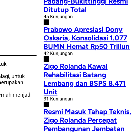
Padang-Bukittinggi Resmi
Ditutup Total
45 Kunjungan
#4
Prabowo Apresiasi Dony
Oskaria, Konsolidasi 1.077
BUMN Hemat Rp50 Triliun
42 Kunjungan
#5
tuk
Zigo Rolanda Kawal
Rehabilitasi Batang
agi, untuk
Lembang dan BSPS 8.471
 merupakan
Unit
ernah menjadi
31 Kunjungan
#6
Resmi Masuk Tahap Teknis,
Zigo Rolanda Percepat
Pembangunan Jembatan