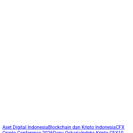
Aset Digital Indonesia
Blockchain dan Kripto Indonesia
CFX
Crypto Conference 2026
Dony Oskaria
Indeks Kripto CFX10