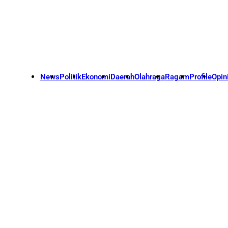
News
Politik
Ekonomi
Daerah
Olahraga
Ragam
Profile
Opin