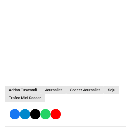
Adrian Tuswandi
Journalist
Soccer Journalist
Soju
Trofeo Mini Soccer