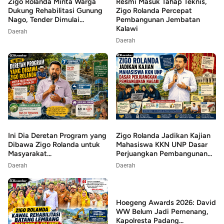
Zigo Rolanda Minta Warga
Resmi Masuk Tahap Teknis,
Dukung Rehabilitasi Gunung
Zigo Rolanda Percepat
Nago, Tender Dimulai...
Pembangunan Jembatan
Kalawi
Daerah
Daerah
Ini Dia Deretan Program yang
Zigo Rolanda Jadikan Kajian
Dibawa Zigo Rolanda untuk
Mahasiswa KKN UNP Dasar
Masyarakat...
Perjuangkan Pembangunan...
Daerah
Daerah
Hoegeng Awards 2026: David
WW Belum Jadi Pemenang,
Kapolresta Padang...