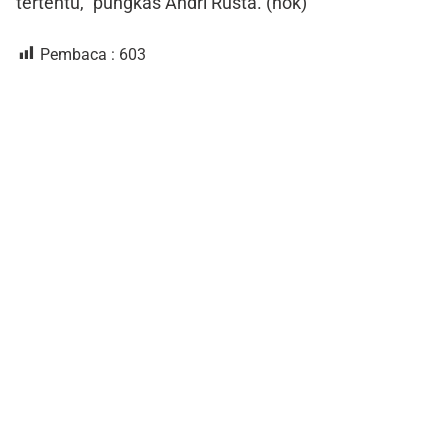
tertentu,” pungkas Andri Rusta. (nok)
Pembaca :
603