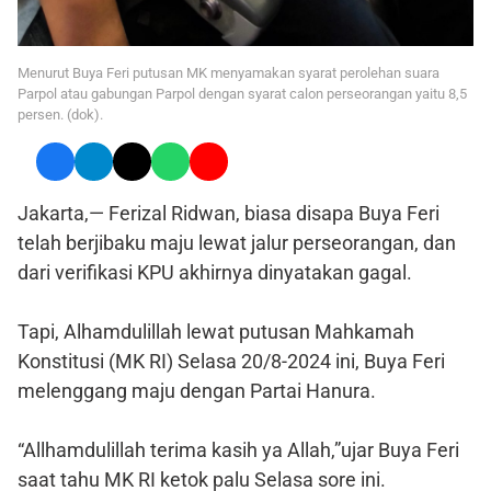
Menurut Buya Feri putusan MK menyamakan syarat perolehan suara
Parpol atau gabungan Parpol dengan syarat calon perseorangan yaitu 8,5
persen. (dok).
Jakarta,— Ferizal Ridwan, biasa disapa Buya Feri
telah berjibaku maju lewat jalur perseorangan, dan
dari verifikasi KPU akhirnya dinyatakan gagal.
Tapi, Alhamdulillah lewat putusan Mahkamah
Konstitusi (MK RI) Selasa 20/8-2024 ini, Buya Feri
melenggang maju dengan Partai Hanura.
“Allhamdulillah terima kasih ya Allah,”ujar Buya Feri
saat tahu MK RI ketok palu Selasa sore ini.