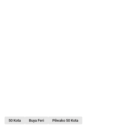
50 Kota
Buya Feri
Pilwako 50 Kota