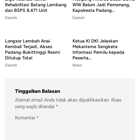
Rehabilitasi Batang Lembang
WW Belum Jadi Pemenang,
dan BSPS 8.471 Unit
Kapolresta Padang...
Daerah
Daerah
Longsor Lembah Anai
Ketua KI DKI Jelaskan
Kembali Terjadi, Akses
Mekanisme Sengketa
Padang-Bukittinggi Resmi
Informasi Pemilu kepada
Ditutup Total
Peserta...
Daerah
News
Tinggalkan Balasan
Alamat email Anda tidak akan dipublikasikan.
Ruas
yang wajib ditandai
*
Komentar
*