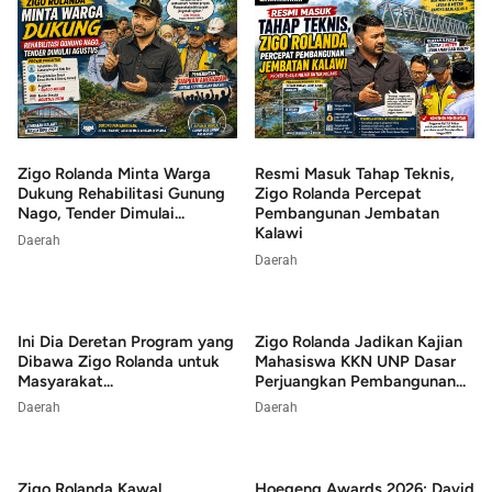
Zigo Rolanda Minta Warga
Resmi Masuk Tahap Teknis,
Dukung Rehabilitasi Gunung
Zigo Rolanda Percepat
Nago, Tender Dimulai...
Pembangunan Jembatan
Kalawi
Daerah
Daerah
Ini Dia Deretan Program yang
Zigo Rolanda Jadikan Kajian
Dibawa Zigo Rolanda untuk
Mahasiswa KKN UNP Dasar
Masyarakat...
Perjuangkan Pembangunan...
Daerah
Daerah
Zigo Rolanda Kawal
Hoegeng Awards 2026: David