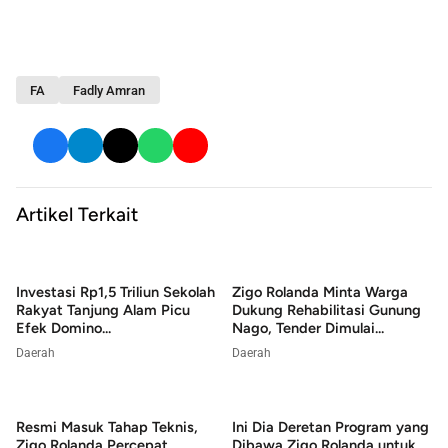
FA
Fadly Amran
Artikel Terkait
Investasi Rp1,5 Triliun Sekolah
Zigo Rolanda Minta Warga
Rakyat Tanjung Alam Picu
Dukung Rehabilitasi Gunung
Efek Domino...
Nago, Tender Dimulai...
Daerah
Daerah
Resmi Masuk Tahap Teknis,
Ini Dia Deretan Program yang
Zigo Rolanda Percepat
Dibawa Zigo Rolanda untuk