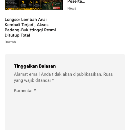
Peserta...
News
Longsor Lembah Anai
Kembali Terjadi, Akses
Padang-Bukittinggi Resmi
Ditutup Total
Daerah
Tinggalkan Balasan
Alamat email Anda tidak akan dipublikasikan.
Ruas
yang wajib ditandai
*
Komentar
*