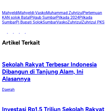
Mahyeldi
Mahyeldi-Vasko
Muhammad Zuhrizul
Pertemuan
KAN solok Batal
Pilgub Sumbar
Pilkada 2024
Pilkada
Sumbar
Pj Bupati Solok
Sumbar
Vasko
Zuhrizul
Zuhrizul PKS
Artikel Terkait
Sekolah Rakyat Terbesar Indonesia
Dibangun di Tanjung Alam, Ini
Alasannya
Daerah
Investasi Rp1,5 Triliun Sekolah Rakyat