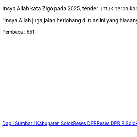
Insya Allah kata Zigo pada 2025, tender untuk perbaikan
“Insya Allah juga jalan berlobang di ruas ini yang biasan
Pembaca :
651
Dapil Sumbar 1
Kabupaten Solok
Reses DPR
Reses DPR RI
Solo