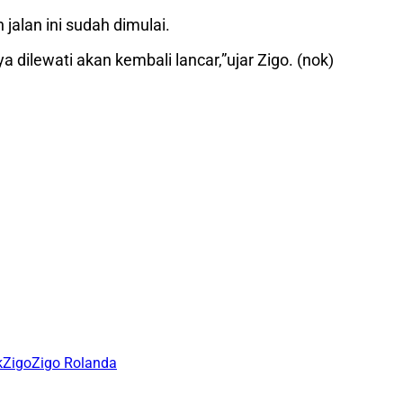
 jalan ini sudah dimulai.
ya dilewati akan kembali lancar,”ujar Zigo. (nok)
k
Zigo
Zigo Rolanda