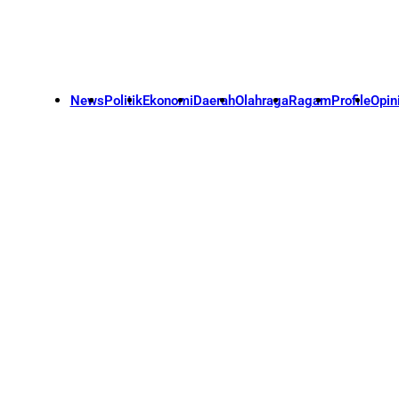
News
Politik
Ekonomi
Daerah
Olahraga
Ragam
Profile
Opin