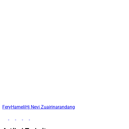
Fery
Harneli
Hj Nevi Zuairina
randang