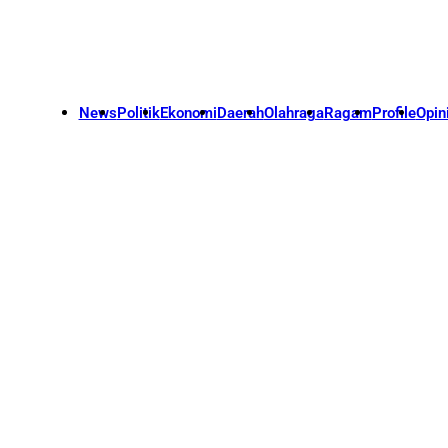
News
Politik
Ekonomi
Daerah
Olahraga
Ragam
Profile
Opin