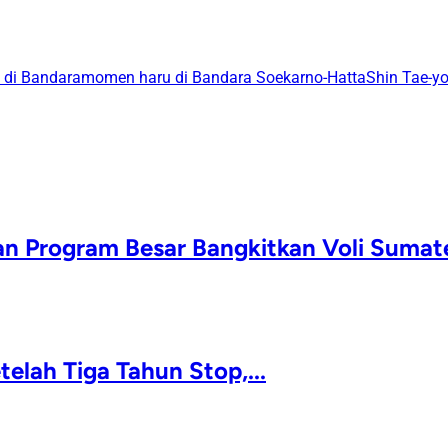
 di Bandara
momen haru di Bandara Soekarno-Hatta
Shin Tae-y
 Program Besar Bangkitkan Voli Sumate
lah Tiga Tahun Stop,...