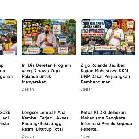
ap
Ini Dia Deretan Program
Zigo Rolanda Jadikan
nda
yang Dibawa Zigo
Kajian Mahasiswa KKN
ngunan
Rolanda untuk
UNP Dasar Perjuangkan
Masyarakat...
Pembangunan...
Daerah
Daerah
2026:
Longsor Lembah Anai
Ketua KI DKI Jelaskan
Jadi
Kembali Terjadi, Akses
Mekanisme Sengketa
esta
Padang-Bukittinggi
Informasi Pemilu kepada
Resmi Ditutup Total
Peserta...
Daerah
News