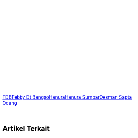
FDB
Febby Dt Bangso
Hanura
Hanura Sumbar
Oesman Sapta
Odang
Artikel Terkait