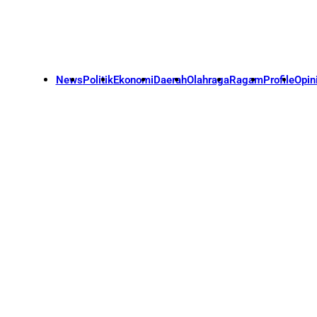
News
Politik
Ekonomi
Daerah
Olahraga
Ragam
Profile
Opin