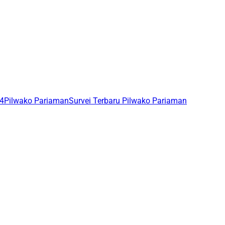
24
Pilwako Pariaman
Survei Terbaru Pilwako Pariaman