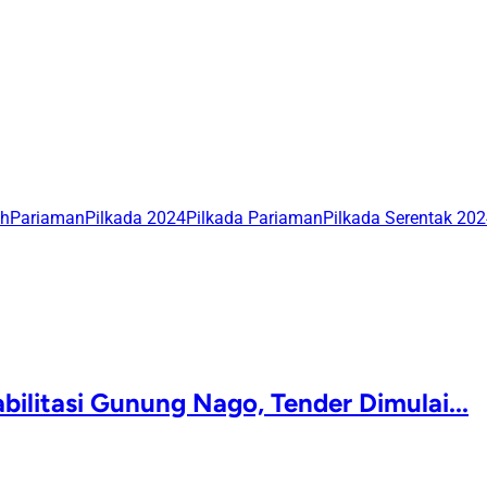
ah
Pariaman
Pilkada 2024
Pilkada Pariaman
Pilkada Serentak 20
ilitasi Gunung Nago, Tender Dimulai...