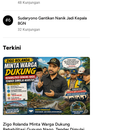
48 Kunjungan
Sudaryono Gantikan Nanik Jadi Kepala
#6
BGN
32 Kunjungan
Terkini
Zigo Rolanda Minta Warga Dukung
Rehabilitasi Gunung Nago, Tender Dimulai