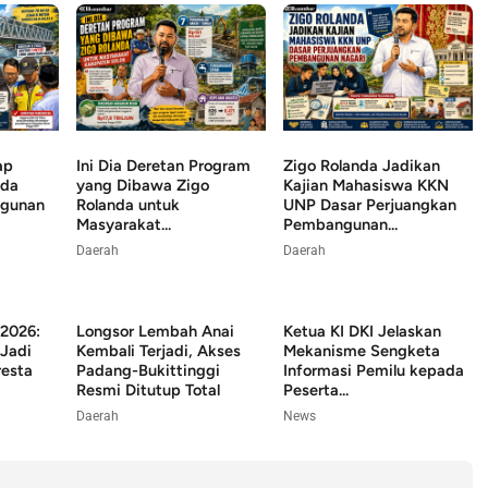
ap
Ini Dia Deretan Program
Zigo Rolanda Jadikan
nda
yang Dibawa Zigo
Kajian Mahasiswa KKN
ngunan
Rolanda untuk
UNP Dasar Perjuangkan
Masyarakat...
Pembangunan...
Daerah
Daerah
2026:
Longsor Lembah Anai
Ketua KI DKI Jelaskan
Jadi
Kembali Terjadi, Akses
Mekanisme Sengketa
esta
Padang-Bukittinggi
Informasi Pemilu kepada
Resmi Ditutup Total
Peserta...
Daerah
News