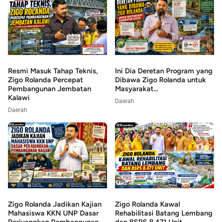
Resmi Masuk Tahap Teknis,
Ini Dia Deretan Program yang
Zigo Rolanda Percepat
Dibawa Zigo Rolanda untuk
Pembangunan Jembatan
Masyarakat...
Kalawi
Daerah
Daerah
Zigo Rolanda Jadikan Kajian
Zigo Rolanda Kawal
Mahasiswa KKN UNP Dasar
Rehabilitasi Batang Lembang
Perjuangkan Pembangunan...
dan BSPS 8.471 Unit