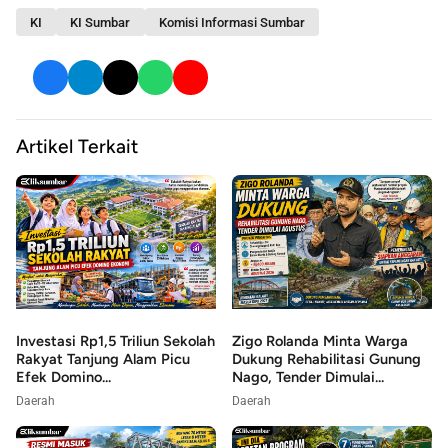
KI
KI Sumbar
Komisi Informasi Sumbar
Artikel Terkait
Investasi Rp1,5 Triliun Sekolah
Zigo Rolanda Minta Warga
Rakyat Tanjung Alam Picu
Dukung Rehabilitasi Gunung
Efek Domino...
Nago, Tender Dimulai...
Daerah
Daerah