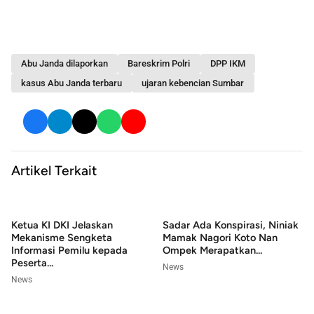
Abu Janda dilaporkan
Bareskrim Polri
DPP IKM
kasus Abu Janda terbaru
ujaran kebencian Sumbar
Artikel Terkait
Ketua KI DKI Jelaskan
Sadar Ada Konspirasi, Niniak
Mekanisme Sengketa
Mamak Nagori Koto Nan
Informasi Pemilu kepada
Ompek Merapatkan...
Peserta...
News
News