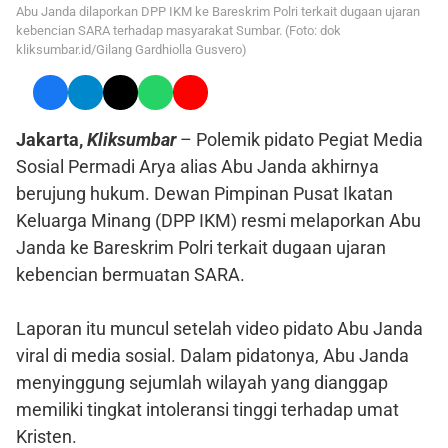
Abu Janda dilaporkan DPP IKM ke Bareskrim Polri terkait dugaan ujaran
kebencian SARA terhadap masyarakat Sumbar. (Foto: dok
kliksumbar.id/Gilang Gardhiolla Gusvero)
Jakarta,
Kliksumbar
– Polemik pidato Pegiat Media
Sosial Permadi Arya alias Abu Janda akhirnya
berujung hukum. Dewan Pimpinan Pusat Ikatan
Keluarga Minang (DPP IKM) resmi melaporkan Abu
Janda ke Bareskrim Polri terkait dugaan ujaran
kebencian bermuatan SARA.
Laporan itu muncul setelah video pidato Abu Janda
viral di media sosial. Dalam pidatonya, Abu Janda
menyinggung sejumlah wilayah yang dianggap
memiliki tingkat intoleransi tinggi terhadap umat
Kristen.