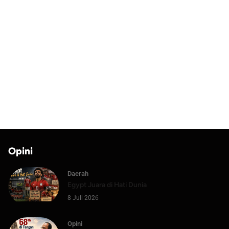
Opini
Daerah
Egypt Juara di Hati Dunia
8 Juli 2026
Opini