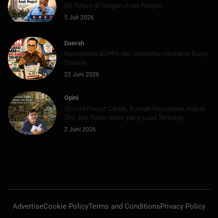
68 Tahun di Tangan Anak Negeri
5 Juli 2026
Daerah
Konsolidasi BUMN dan Sentuhan Humanis Dony
Oskaria
22 Juni 2026
Opini
Orchid Forest Cikole, Rumah Keindahan Ada di
Sini, Bak Kupu-kupu yang Lupa Terbang
2 Juni 2026
Advertise
Cookie Policy
Terms and Conditions
Privacy Policy