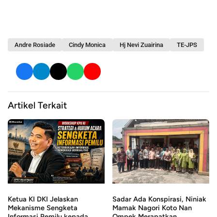
Andre Rosiade
Cindy Monica
Hj Nevi Zuairina
TE-JPS
Artikel Terkait
Sadar Ada Konspirasi, Niniak
Ketua KI DKI Jelaskan
Mamak Nagori Koto Nan
Mekanisme Sengketa
Ompek Merapatkan...
Informasi Pemilu kepada