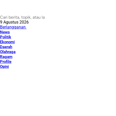
9 Agustus 2026
Berlangganan
News
Politik
Ekonomi
Daerah
Olahraga
Ragam
Profile
Opini