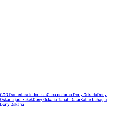
COO Danantara Indonesia
Cucu pertama Dony Oskaria
Dony
Oskaria jadi kakek
Dony Oskaria Tanah Datar
Kabar bahagia
Dony Oskaria