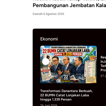
mbangunan Jembatan Kalawi
ah
-
6 Agustus 2026
Ekonomi
ny Oskaria,
Resmi! Hote
UMN Hemat
InJourney M
Terbesar Ke
Properti
27 Juni 2026
Transformasi Danantara Berbuah,
22 BUMN Catat Lonjakan Laba
hingga 1.339 Persen
29 Juni 2026