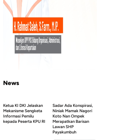
News
Ketua KI DKI Jelaskan
Sadar Ada Konspirasi,
Mekanisme Sengketa
Niniak Mamak Nagori
Informasi Pemilu
Koto Nan Ompek
kepada Peserta KPU RI
Merapatkan Barisan
Lawan SHP
Payakumbuh