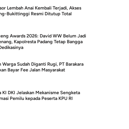
sor Lembah Anai Kembali Terjadi, Akses
g-Bukittinggi Resmi Ditutup Total
eng Awards 2026: David WW Belum Jadi
nang, Kapolresta Padang Tetap Bangga
Dedikasinya
h Warga Sudah Diganti Rugi, PT Barakara
kan Bayar Fee Jalan Masyarakat
a KI DKI Jelaskan Mekanisme Sengketa
rmasi Pemilu kepada Peserta KPU RI
ibawa Zigo Rolanda
Zigo Rolanda Jad