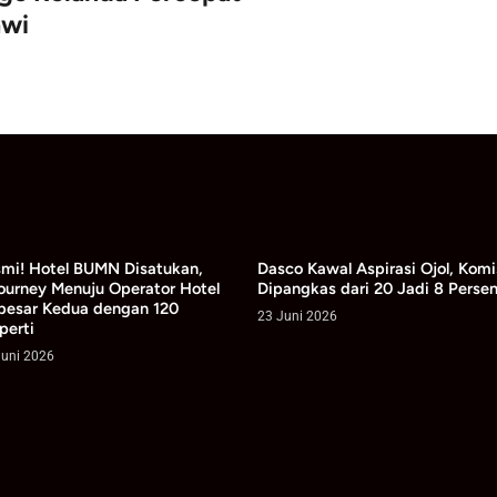
untuk Masyarakat Kabupaten So
Daerah
-
6 Agustus 2026
l BUMN Disatukan,
Dasco Kawal Aspirasi Ojol, Komisi
Te
enuju Operator Hotel
Dipangkas dari 20 Jadi 8 Persen
De
dua dengan 120
Ini
23 Juni 2026
11 