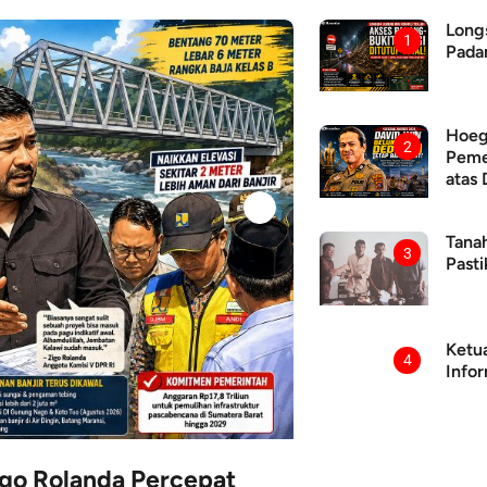
Long
1
Padan
Hoeg
2
Peme
atas 
Tana
3
Pasti
Ketu
4
Info
cepat
Ini Dia Deretan Program yang D